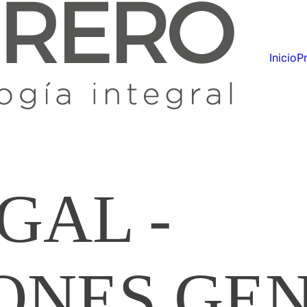
Inicio
P
GAL -
ONES GE