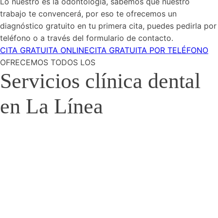
Lo nuestro es la odontología, sabemos que nuestro
trabajo te convencerá, por eso te ofrecemos un
diagnóstico gratuito en tu primera cita, puedes pedirla por
teléfono o a través del formulario de contacto.
CITA GRATUITA ONLINE
CITA GRATUITA POR TELÉFONO
OFRECEMOS TODOS LOS
Servicios clínica dental
en La Línea
Limpieza
y
Curetaje
Es
imprescindible